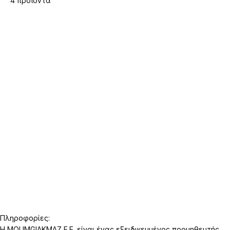
4 προϊόντα
Πληροφορίες:
Η MOUMGIAKMAZ E.E. είναι ένας εξειδικευμένος προμηθευτής