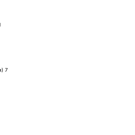
1
α)
7