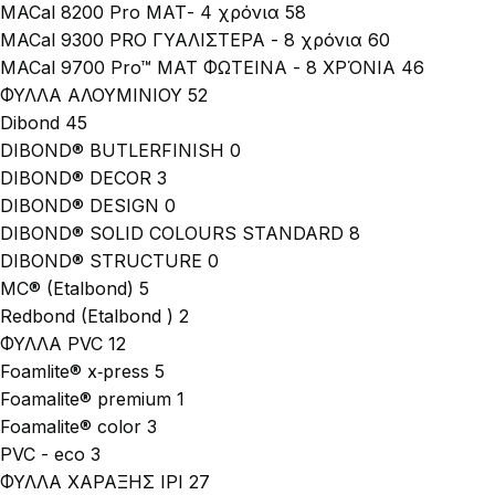
MACal 8200 Pro ΜΑΤ- 4 χρόνια
58
MACal 9300 PRO ΓΥΑΛΙΣΤΕΡΑ - 8 χρόνια
60
MACal 9700 Pro™ MAT ΦΩΤΕΙΝΑ - 8 ΧΡΌΝΙΑ
46
ΦΥΛΛΑ ΑΛΟΥΜΙΝΙΟΥ
52
Dibond
45
DIBOND® BUTLERFINISH
0
DIBOND® DECOR
3
DIBOND® DESIGN
0
DIBOND® SOLID COLOURS STANDARD
8
DIBOND® STRUCTURE
0
MC® (Etalbond)
5
Redbond (Etalbond )
2
ΦΥΛΛΑ PVC
12
Foamlite® x‑press
5
Foamalite® premium
1
Foamalite® color
3
PVC - eco
3
ΦΥΛΛΑ ΧΑΡΑΞΗΣ IPI
27