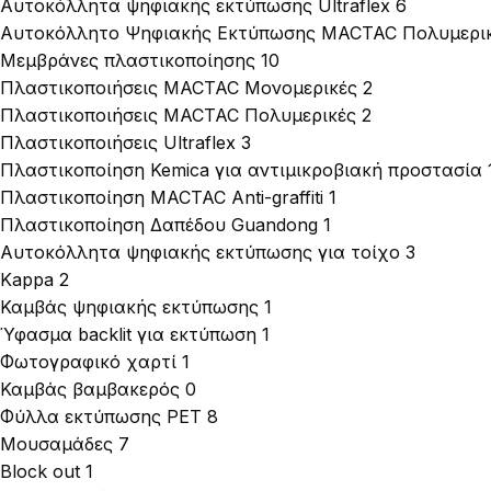
Αυτοκόλλητα ψηφιακής εκτύπωσης Ultraflex
6
Αυτοκόλλητο Ψηφιακής Εκτύπωσης MACTAC Πολυμερι
Μεμβράνες πλαστικοποίησης
10
Πλαστικοποιήσεις MACTAC Μονομερικές
2
Πλαστικοποιήσεις MACTAC Πολυμερικές
2
Πλαστικοποιήσεις Ultraflex
3
Πλαστικοποίηση Kemica για αντιμικροβιακή προστασία
Πλαστικοποίηση MACTAC Anti-graffiti
1
Πλαστικοποίηση Δαπέδου Guandong
1
Αυτοκόλλητα ψηφιακής εκτύπωσης για τοίχο
3
Kappa
2
Καμβάς ψηφιακής εκτύπωσης
1
Ύφασμα backlit για εκτύπωση
1
Φωτογραφικό χαρτί
1
Καμβάς βαμβακερός
0
Φύλλα εκτύπωσης PET
8
Μουσαμάδες
7
Block out
1