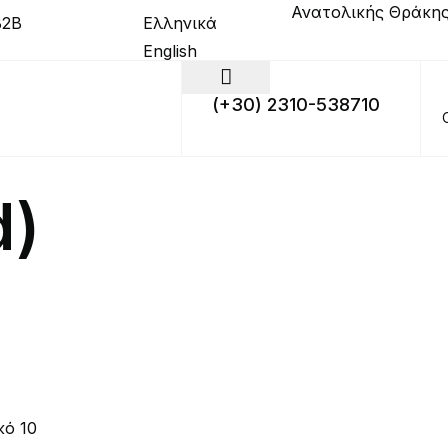
Ανατολικής Θράκης
Ελληνικά
B2B
English
(+30) 2310-538710
d)
κό
10