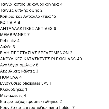
Ταινία κοπής με ανθρακόνημα
4
Ταινίες διπλής όψης
2
Κοπίδια και Ανταλλακτικά
15
ΚΟΠΙΔΙΑ
8
ΑΝΤΑΛΛΑΚΤΙΚΕΣ ΛΕΠΙΔΕΣ
6
ΜΕΜΒΡΑΝΕΣ
7
Réflectiv
4
Απλές
3
ΕΙΔΗ ΠΡΟΣΤΑΣΙΑΣ ΕΡΓΑΖΟΜΕΝΩΝ
2
ΑΚΡΥΛΙΚΕΣ ΚΑΤΑΣΚΕΥΕΣ PLEXIGLASS
40
Αναλόγια ομιλιών
8
Ακρυλικές κάλπες
3
ΠΟΜΟΛΑ
4
Ενισχύσεις plexiglass 5×5
1
Κλειδοθήκες
1
Μεντεσέδες
4
Επιτραπέζιες προσπεκτοθήκες
2
Κορνιζάκια επιτραπέζια-menu holder
7