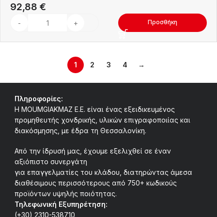
92,88
€
Προσθήκη
1
2
3
4
→
Πληροφορίες:
Η MOUMGIAKMAZ E.E. είναι ένας εξειδικευμένος
προμηθευτής χονδρικής, υλικών επιγραφοποιίας και
διακόσμησης, με έδρα τη Θεσσαλονίκη.
Από την ίδρυσή μας, έχουμε εξελιχθεί σε έναν
αξιόπιστο συνεργάτη
για επαγγελματίες του κλάδου, διατηρώντας άμεσα
διαθέσιμους περισσότερους από 750+ κωδικούς
προϊόντων υψηλής ποιότητας.
Τηλεφωνική Εξυπηρέτηση:
(+30) 2310-538710