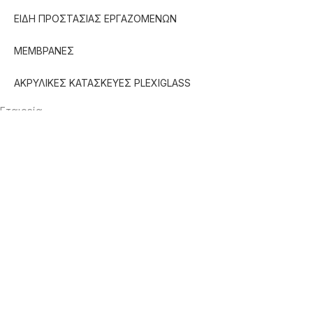
ΕΙΔΗ ΠΡΟΣΤΑΣΙΑΣ ΕΡΓΑΖΟΜΕΝΩΝ
ΜΕΜΒΡΑΝΕΣ
ΑΚΡΥΛΙΚΕΣ ΚΑΤΑΣΚΕΥΕΣ PLEXIGLASS
Εταιρεία
Νέα
Πωλήσεις B2B
Επικοινωνία
Τρόποι Πληρωμής
Επιστροφές
Κόστος Αποστολής
Ο λογαριασμός μου
Copyright © 2022-2025. All rights reserved.
Πολιτική Απορρήτου
Όροι Χρήσης
Όροι και προϋποθέσεις