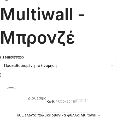
Multiwall -
Μπρονζέ
- 1 Προϊόντα
Περισσότερα
Διαθέσιμο
Κωδ:
PROD-20418
Κυψελωτά πολυκαρβονικά φύλλα Multiwall –