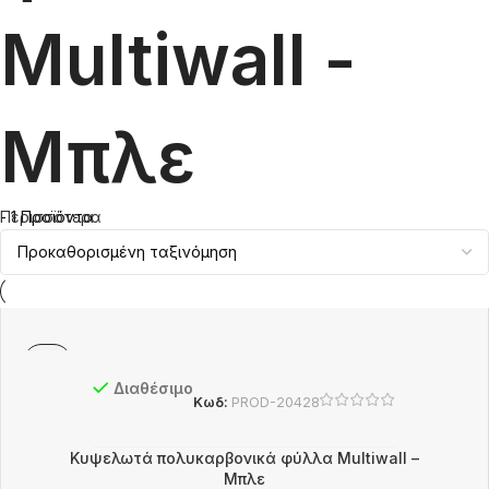
Multiwall -
Μπλε
- 1 Προϊόντα
Περισσότερα
Διαθέσιμο
Κωδ:
PROD-20428
Κυψελωτά πολυκαρβονικά φύλλα Multiwall –
Μπλε