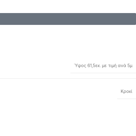
Ύψος 61,5εκ. με τιμή ανά 5μ
Κροκί