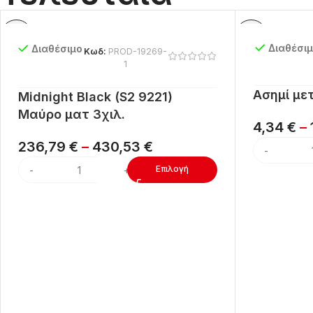
Διαθέσι
Διαθέσιμο
Κωδ:
PROD-19269-
1
Ασημί με
Midnight Black (S2 9221)
Μαύρο ματ 3χιλ.
4,34
€
–
236,79
€
–
430,53
€
Επιλογή