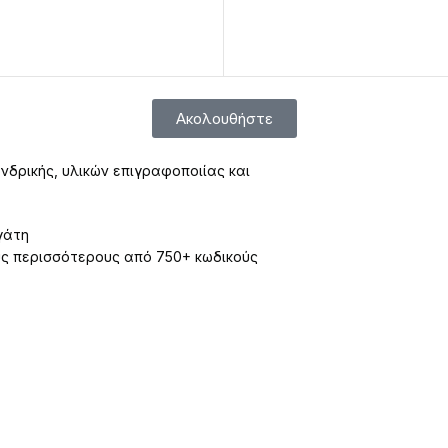
Ακολουθήστε
νδρικής, υλικών επιγραφοποιίας και
γάτη
υς περισσότερους από 750+ κωδικούς