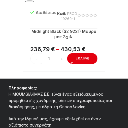
Διαθέσιμο
Κωδ:
PROD
-19269-1
Midnight Black (S2 9221) Μαύρο
ματ 3χιλ.
236,79
€
–
430,53
€
Επιλογή
Πληροφορίες:
Η MOUMGIAKMAZ E.E. είναι ένας εξειδικευμένος
προμηθευτής χονδρικής, υλικών επιγραφοποιίας και
διακόσμησης, με έδρα τη Θεσσαλονίκη.
Από την ίδρυσή μας, έχουμε εξελιχθεί σε έναν
αξιόπιστο συνεργάτη