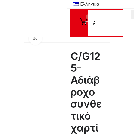
Ελληνικά
0
Προϊόντα
Αρχική σελίδα
ΥΛΙΚΑ ΨΗΦΙΑΚΗΣ ΕΚΤΥΠΩΣΗΣ
Φύλλα εκτύπωσης PET
Click to enlarge
C/G12
5-
Αδιάβ
ροχο
συνθε
τικό
χαρτί