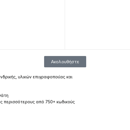
Ακολουθήστε
νδρικής, υλικών επιγραφοποιίας και
γάτη
υς περισσότερους από 750+ κωδικούς