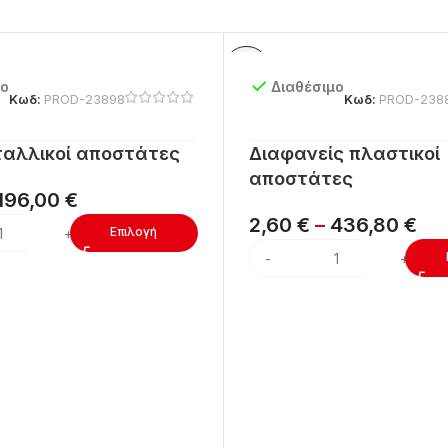
μο
Διαθέσιμο
Κωδ:
PROD-23898
Κωδ:
PROD-238
ταλλικοί αποστάτες
Διαφανείς πλαστικοί
αποστάτες
196,00
€
2,60
€
–
436,80
€
Επιλογή