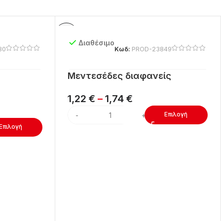
Διαθέσιμο
80
Κωδ:
PROD-23849
Μεντεσέδες διαφανείς
1,22
€
–
1,74
€
Επιλογή
Επιλογή