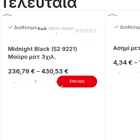
Τελευταία
Διαθέσι
Διαθέσιμο
Κωδ:
PROD-19269-
1
Ασημί με
Midnight Black (S2 9221)
Μαύρο ματ 3χιλ.
4,34
€
–
236,79
€
–
430,53
€
Επιλογή