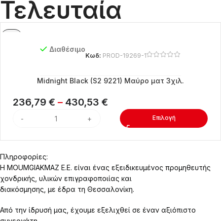
Τελευταία
Διαθέσιμο
Κωδ:
PROD-19269-1
Midnight Black (S2 9221) Μαύρο ματ 3χιλ.
236,79
€
–
430,53
€
Επιλογή
Πληροφορίες:
Η MOUMGIAKMAZ E.E. είναι ένας εξειδικευμένος προμηθευτής
χονδρικής, υλικών επιγραφοποιίας και
διακόσμησης, με έδρα τη Θεσσαλονίκη.
Από την ίδρυσή μας, έχουμε εξελιχθεί σε έναν αξιόπιστο
συνεργάτη