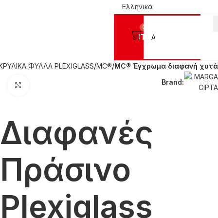
Ελληνικά
0
Προϊόντα
ΚΡΥΛΙΚΑ ΦΥΛΛΑ PLEXIGLASS
MC®
MC® Έγχρωμα διαφανή χυτά
Brand:
Click to enlarge
Διαφανές
Πράσινο
Plexiglass