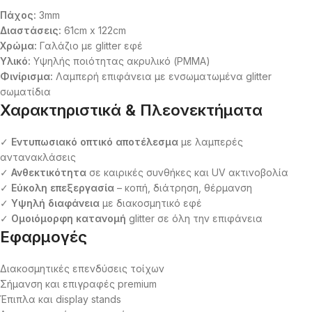
Πάχος:
3mm
Διαστάσεις:
61cm x 122cm
Χρώμα:
Γαλάζιο με glitter εφέ
Υλικό:
Υψηλής ποιότητας ακρυλικό (PMMA)
Φινίρισμα:
Λαμπερή επιφάνεια με ενσωματωμένα glitter
σωματίδια
Χαρακτηριστικά & Πλεονεκτήματα
✓
Εντυπωσιακό οπτικό αποτέλεσμα
με λαμπερές
αντανακλάσεις
✓
Ανθεκτικότητα
σε καιρικές συνθήκες και UV ακτινοβολία
✓
Εύκολη επεξεργασία
– κοπή, διάτρηση, θέρμανση
✓
Υψηλή διαφάνεια
με διακοσμητικό εφέ
✓
Ομοιόμορφη κατανομή
glitter σε όλη την επιφάνεια
Εφαρμογές
Διακοσμητικές επενδύσεις τοίχων
Σήμανση και επιγραφές premium
Έπιπλα και display stands