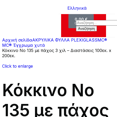
Ελληνικά
0,00
€
0
Προϊόντα
Αναζήτηση
Αρχική σελίδα
ΑΚΡΥΛΙΚΑ ΦΥΛΛΑ PLEXIGLASS
MC®
MC® Έγχρωμα χυτά
Κόκκινο Νο 135 με πάχος 3 χιλ – Διαστάσεις 100εκ. x
200εκ.
Click to enlarge
Κόκκινο Νο
135 με πάχος