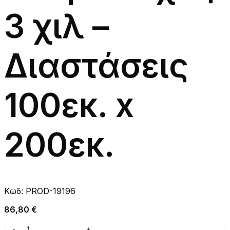
3 χιλ –
Διαστάσεις
100εκ. x
200εκ.
Κωδ:
PROD-19196
86,80
€