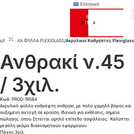
Ελληνικά
0
Προϊόντα
Click to enlarge
α
ΑΚΡΥΛΙΚΑ ΦΥΛΛΑ PLEXIGLASS
Ακρυλικοί Καθρέπτες Plexiglass
Ανθρακί ν.45
/ 3χιλ.
Κωδ:
PROD-19584
Ακρυλικό φύλλο καθρέφτη ανθρακί, με πολύ χαμηλό βάρος και
αυξημένη αντοχή σε κρούση. Ιδανικό για εκθέσεις, σημεία
πώλησης όπου ζητείται υψηλό επίπεδο ασφάλειας. Καλύπτει
μεγάλη γκάμα διακοσμητικών εφαρμογών.
Πάχος 3χιλ.