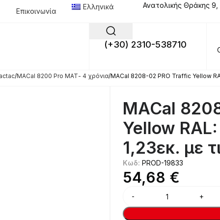
Ανατολικής Θράκης 9,
Ελληνικά
Επικοινωνία
(+30) 2310-538710
actac
MACal 8200 Pro ΜΑΤ- 4 χρόνια
MACal 8208-02 PRO Traffic Yellow RAL
MACal 8208
Yellow RAL
1,23εκ. με 
Κωδ:
PROD-19833
54,68
€
Alternative: