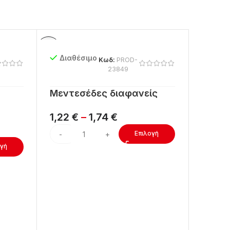
Διαθέσιμο
Διαθ
Κωδ:
PROD-
23849
Μεντεσέδες διαφανείς
Μεντε
μαύρο
1,22
€
–
1,74
€
1,40
Επιλογή
ογή