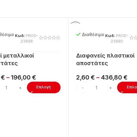
θέσιμο
Διαθέσιμο
Κωδ:
PROD-
Κωδ:
PROD-
23898
23880
ί μεταλλικοί
Διαφανείς πλαστικοί
τάτες
αποστάτες
4
€
–
196,00
€
2,60
€
–
436,80
€
Επιλογή
Επιλ