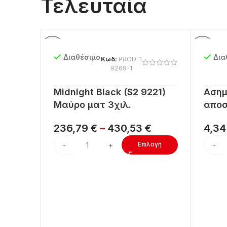
Τελευταία
Διαθέσιμο
Δια
Κωδ:
PROD-1
9269-1
Midnight Black (S2 9221)
Ασημ
Μαύρο ματ 3χιλ.
αποσ
236,79
€
–
430,53
€
4,3
Επιλογή