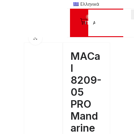
Ελληνικά
0
Προϊόντα
ΑΦΩΝ
Αυτοκόλλητα κοπτικά Mactac
MACal 8200 Pro ΓΥΑΛΙΣΤΕΡΟ- 4 χρόνια
Click to enlarge
MACa
l
8209-
05
PRO
Mand
arine