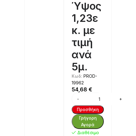
Ύψος
1,23ε
κ. με
τιμή
ανά
5μ.
Κωδ:
PROD-
19962
54,68
€
Alternative:
Προσθήκη
Γρήγορη
Αγορά
Διαθέσιμο