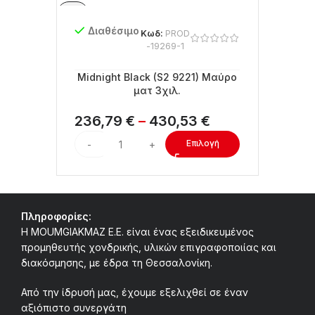
Διαθέσιμο
Κωδ:
PROD
-19269-1
Midnight Black (S2 9221) Μαύρο
ματ 3χιλ.
236,79
€
–
430,53
€
Επιλογή
Πληροφορίες:
Η MOUMGIAKMAZ E.E. είναι ένας εξειδικευμένος
προμηθευτής χονδρικής, υλικών επιγραφοποιίας και
διακόσμησης, με έδρα τη Θεσσαλονίκη.
Από την ίδρυσή μας, έχουμε εξελιχθεί σε έναν
αξιόπιστο συνεργάτη