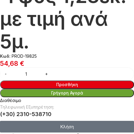
με τιμή ανά
5μ.
Κωδ:
PROD-19825
54,68
€
Προσθήκη
Γρήγορη Αγορά
Διαθέσιμο
Τηλεφωνική Εξυπηρέτηση:
(+30) 2310-538710
Κλήση