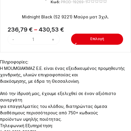
Κωδ:
PROD-19269-1
Midnight Black (S2 9221) Μαύρο ματ 3χιλ.
236,79
€
–
430,53
€
Επιλογή
Πληροφορίες:
Η MOUMGIAKMAZ E.E. είναι ένας εξειδικευμένος προμηθευτής
χονδρικής, υλικών επιγραφοποιίας και
διακόσμησης, με έδρα τη Θεσσαλονίκη.
Από την ίδρυσή μας, έχουμε εξελιχθεί σε έναν αξιόπιστο
συνεργάτη
για επαγγελματίες του κλάδου, διατηρώντας άμεσα
διαθέσιμους περισσότερους από 750+ κωδικούς
προϊόντων υψηλής ποιότητας.
Τηλεφωνική Εξυπηρέτηση: