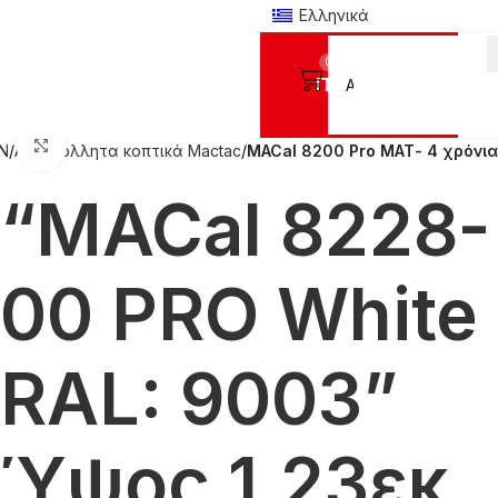
Ελληνικά
0
Προϊόντα
Click to enlarge
Ν
Αυτοκόλλητα κοπτικά Mactac
MACal 8200 Pro ΜΑΤ- 4 χρόνια
“MACal 8228-
00 PRO White
RAL: 9003”
Ύψος 1,23εκ.