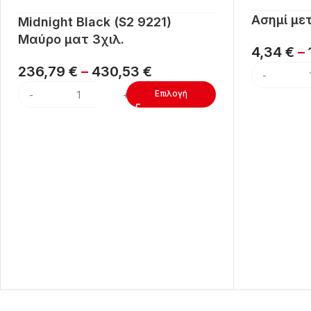
Ασημί με
Midnight Black (S2 9221)
Μαύρο ματ 3χιλ.
4,34
€
–
236,79
€
–
430,53
€
Επιλογή