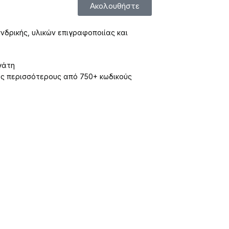
Ακολουθήστε
νδρικής, υλικών επιγραφοποιίας και
γάτη
υς περισσότερους από 750+ κωδικούς