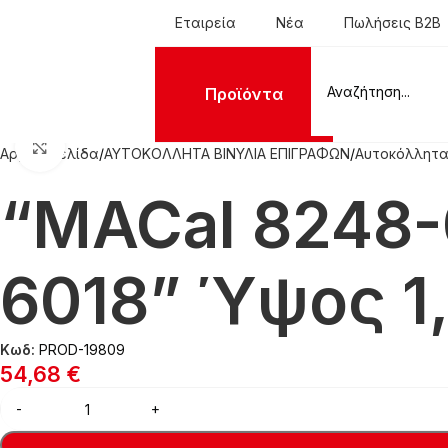
Εταιρεία
Νέα
Πωλήσεις B2B
Προϊόντα
Click to enlarge
Αρχική σελίδα
ΑΥΤΟΚΟΛΛΗΤΑ ΒΙΝΥΛΙΑ ΕΠΙΓΡΑΦΩΝ
Αυτοκόλλητα
“MACal 8248-
6018” Ύψος 1,
Κωδ:
PROD-19809
54,68
€