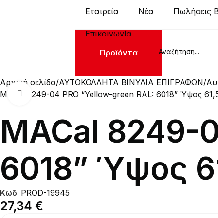
Εταιρεία
Νέα
Πωλήσεις 
Επικοινωνία
Προϊόντα
Αρχική σελίδα
ΑΥΤΟΚΟΛΛΗΤΑ ΒΙΝΥΛΙΑ ΕΠΙΓΡΑΦΩΝ
Αυ
Click to enlarge
MACal 8249-04 PRO “Yellow-green RAL: 6018” Ύψος 61,5ε
MACal 8249-0
6018” Ύψος 61
Κωδ:
PROD-19945
27,34
€