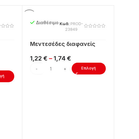
Διαθέσιμο
Διαθ
Κωδ:
PROD-
23849
Μεντεσέδες διαφανείς
Μεντε
μαύρο
1,22
€
–
1,74
€
1,40
Επιλογή
ογή