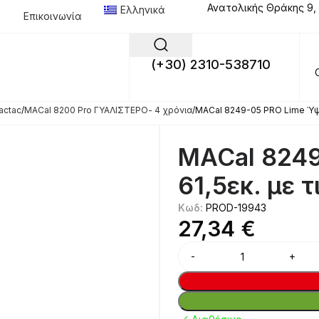
Ανατολικής Θράκης 9,
Ελληνικά
Επικοινωνία
(+30) 2310-538710
actac
MACal 8200 Pro ΓΥΑΛΙΣΤΕΡΟ- 4 χρόνια
MACal 8249-05 PRO Lime Ύψος
MACal 824
61,5εκ. με 
Κωδ:
PROD-19943
27,34
€
Alternative: