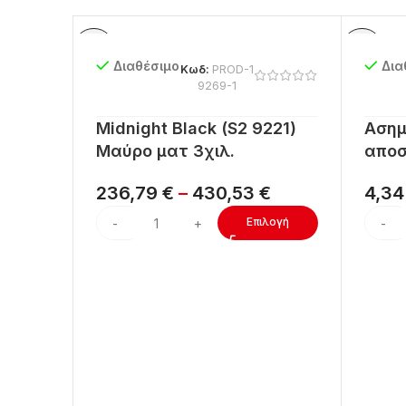
Διαθέσιμο
Δια
Κωδ:
PROD-1
9269-1
Midnight Black (S2 9221)
Ασημ
Μαύρο ματ 3χιλ.
αποσ
236,79
€
–
430,53
€
4,3
Επιλογή