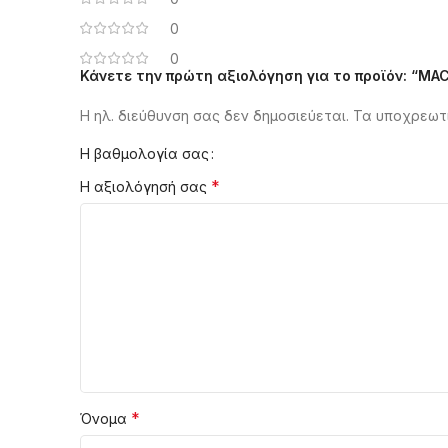
0
0
Κάνετε την πρώτη αξιολόγηση για το προϊόν: “MAC
Η ηλ. διεύθυνση σας δεν δημοσιεύεται.
Alternative:
Τα υποχρεωτι
Η βαθμολογία σας
*
Η αξιολόγησή σας
*
Όνομα