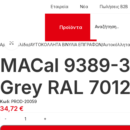
Εταιρεία
Νέα
Πωλήσεις B2B
Προϊόντα
Click to enlarge
Αρχική σελίδα
ΑΥΤΟΚΟΛΛΗΤΑ ΒΙΝΥΛΙΑ ΕΠΙΓΡΑΦΩΝ
Αυτοκόλλητα
MACal 9389-3
Grey RAL 701
Κωδ:
PROD-20059
34,72
€