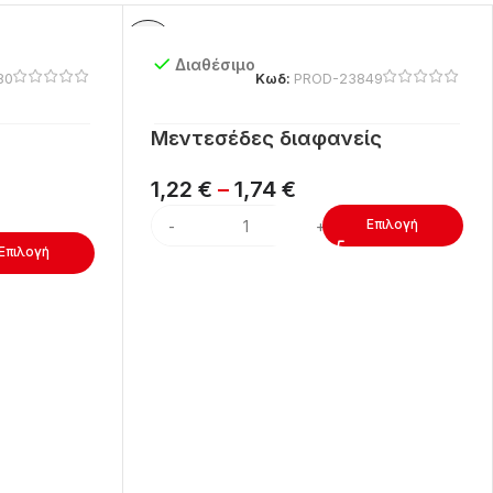
Διαθέσιμο
80
Κωδ:
PROD-23849
Μεντεσέδες διαφανείς
1,22
€
–
1,74
€
Επιλογή
Επιλογή