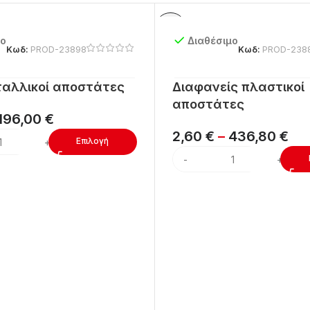
μο
Διαθέσιμο
Κωδ:
PROD-23898
Κωδ:
PROD-238
ταλλικοί αποστάτες
Διαφανείς πλαστικοί
αποστάτες
196,00
€
2,60
€
–
436,80
€
Επιλογή