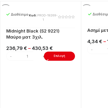
Διαθέσι
Διαθέσιμο
Κωδ:
PROD-19269-
1
Ασημί με
Midnight Black (S2 9221)
Μαύρο ματ 3χιλ.
4,34
€
–
236,79
€
–
430,53
€
Επιλογή