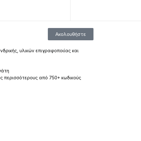
Ακολουθήστε
νδρικής, υλικών επιγραφοποιίας και
γάτη
υς περισσότερους από 750+ κωδικούς