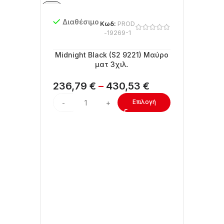
Διαθέσιμο
Διαθ
Κωδ:
PROD
-19269-1
Midnight Black (S2 9221) Μαύρο
Ασημί
ματ 3χιλ.
4,34
236,79
€
–
430,53
€
Επιλογή