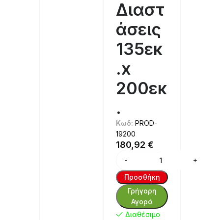
Διαστ
άσεις
135εκ
.x
200εκ
.
Κωδ:
PROD-
19200
180,92
€
Alternative:
Προσθήκη
Γρήγορη
Αγορά
Διαθέσιμο