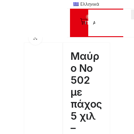
Ελληνικά
0
Προϊόντα
Αρχική σελίδα
ΑΚΡΥΛΙΚΑ ΦΥΛΛΑ PLEXIGLASS
MC®
MC® Έγχρωμα χυτά
Click to enlarge
Μαύρ
ο Νο
502
με
πάχος
5 χιλ
–