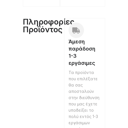
Πληροφορίες
Προϊόντος
Άμεση
παράδοση
1-3
εργάσιμες
Τα προϊόντα
που επιλέξατε
θα σας
αποσταλούν
στην διεύθυνση
που μας έχετε
υποδείξει το
πολύ εντός 1-3
εργάσιμων