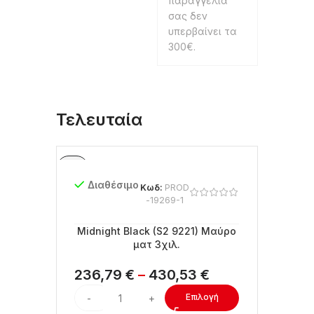
παραγγελία
σας δεν
υπερβαίνει τα
300€.
Τελευταία
Διαθέσιμο
Κωδ:
PROD
-19269-1
Midnight Black (S2 9221) Μαύρο
ματ 3χιλ.
236,79
€
–
430,53
€
Επιλογή