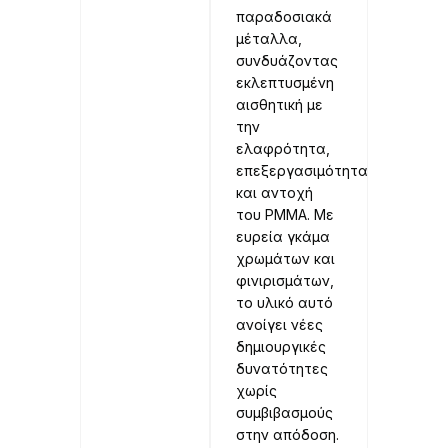
παραδοσιακά
μέταλλα,
συνδυάζοντας
εκλεπτυσμένη
αισθητική με
την
ελαφρότητα,
επεξεργασιμότητα
και αντοχή
του PMMA. Με
ευρεία γκάμα
χρωμάτων και
φινιρισμάτων,
το υλικό αυτό
ανοίγει νέες
δημιουργικές
δυνατότητες
χωρίς
συμβιβασμούς
στην απόδοση.