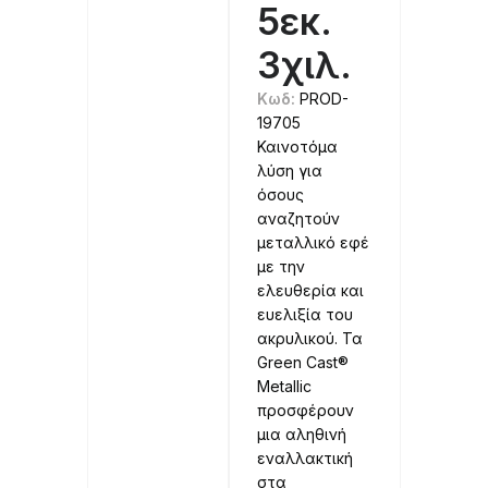
5εκ.
3χιλ.
Κωδ:
PROD-
19705
Καινοτόμα
λύση για
όσους
αναζητούν
μεταλλικό εφέ
με την
ελευθερία και
ευελιξία του
ακρυλικού. Τα
Green Cast®
Metallic
προσφέρουν
μια αληθινή
εναλλακτική
στα