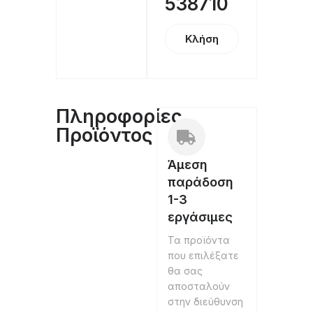
538710
Κλήση
Πληροφορίες
Προϊόντος
Άμεση
παράδοση
1-3
εργάσιμες
Τα προϊόντα
που επιλέξατε
θα σας
αποσταλούν
στην διεύθυνση