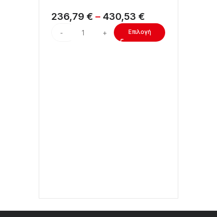
236,79
€
–
430,53
€
Επιλογή
Διαθ
Ασημί
4,34