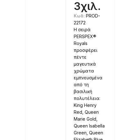
3χιλ.
Κωδ:
PROD-
22172
Η σειρά
PERSPEX®
Royals
προσφέρει
πέντε
μαγευτικά
χρώματα
εμπνευσμένα
από τη
βασιλική
πολυτέλεια:
King Henry
Red, Queen
Marie Gold,
Queen Isabella
Green, Queen
Elizabeth Blue