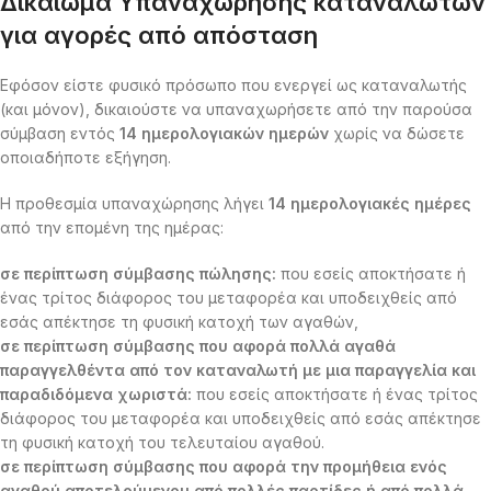
Δικαίωμα Υπαναχώρησης καταναλωτών
για αγορές από απόσταση
Εφόσον είστε φυσικό πρόσωπο που ενεργεί ως καταναλωτής
(και μόνον), δικαιούστε να υπαναχωρήσετε από την παρούσα
σύμβαση εντός
14 ημερολογιακών ημερών
χωρίς να δώσετε
οποιαδήποτε εξήγηση.
Η προθεσμία υπαναχώρησης λήγει
14 ημερολογιακές ημέρες
από την επομένη της ημέρας:
σε περίπτωση σύμβασης πώλησης:
που εσείς αποκτήσατε ή
ένας τρίτος διάφορος του μεταφορέα και υποδειχθείς από
εσάς απέκτησε τη φυσική κατοχή των αγαθών,
σε περίπτωση σύμβασης που αφορά πολλά αγαθά
παραγγελθέντα από τον καταναλωτή με μια παραγγελία και
παραδιδόμενα χωριστά:
που εσείς αποκτήσατε ή ένας τρίτος
διάφορος του μεταφορέα και υποδειχθείς από εσάς απέκτησε
τη φυσική κατοχή του τελευταίου αγαθού.
σε περίπτωση σύμβασης που αφορά την προμήθεια ενός
αγαθού αποτελούμενου από πολλές παρτίδες ή από πολλά