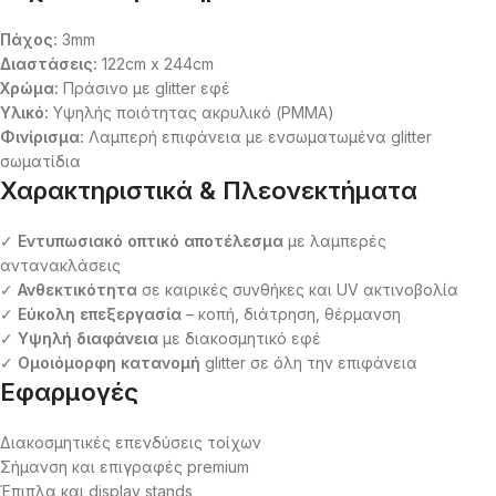
Πάχος:
3mm
Διαστάσεις:
122cm x 244cm
Χρώμα:
Πράσινο με glitter εφέ
Υλικό:
Υψηλής ποιότητας ακρυλικό (PMMA)
Φινίρισμα:
Λαμπερή επιφάνεια με ενσωματωμένα glitter
σωματίδια
Χαρακτηριστικά & Πλεονεκτήματα
✓
Εντυπωσιακό οπτικό αποτέλεσμα
με λαμπερές
αντανακλάσεις
✓
Ανθεκτικότητα
σε καιρικές συνθήκες και UV ακτινοβολία
✓
Εύκολη επεξεργασία
– κοπή, διάτρηση, θέρμανση
✓
Υψηλή διαφάνεια
με διακοσμητικό εφέ
✓
Ομοιόμορφη κατανομή
glitter σε όλη την επιφάνεια
Εφαρμογές
Διακοσμητικές επενδύσεις τοίχων
Σήμανση και επιγραφές premium
Έπιπλα και display stands