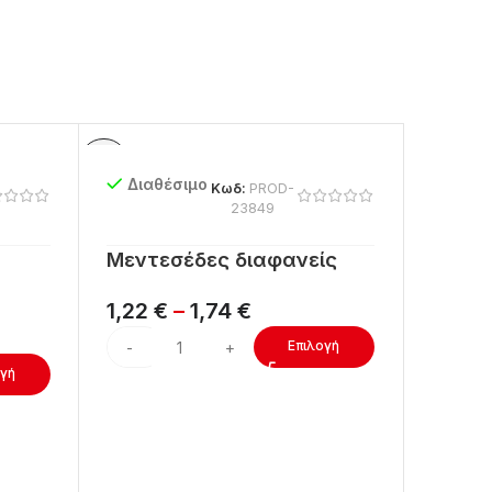
Διαθέσιμο
Κωδ:
PROD-
23849
Μεντεσέδες διαφανείς
1,22
€
–
1,74
€
Επιλογή
ογή
Διαθ
Μεντε