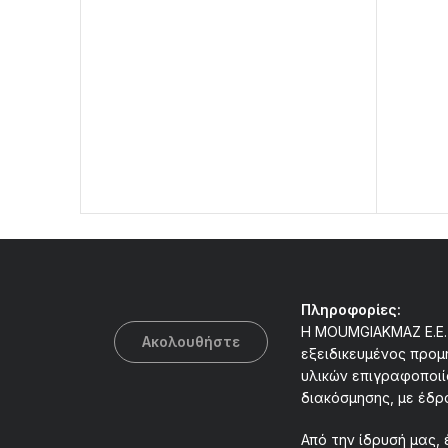
Πληροφορίες:
Η MOUMGIAKMAZ E.E. 
Ακολουθήστε
εξειδικευμένος προμ
υλικών επιγραφοποιί
διακόσμησης, με έδρ
Από την ίδρυσή μας, 