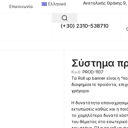
Ανατολικής Θράκης 9,
Ελληνικά
Επικοινωνία
(+30) 2310-538710
Σύστημα πρ
Κωδ:
PROD-1107
Τα Roll up banner είναι η “
διαφημίσετε προϊόντα, επιχ
γρήγορα.
Η δυνατότητα επαναχρησιμ
εκτυπώσεις καθώς και η πο
το χαμηλότερο δυνατό κόστο
του θέματος στο εσωτερικό
του στάντ. Όλα τα roll up 