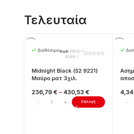
Τελευταία
Διαθέσιμο
Δια
Κωδ:
PROD-1
9269-1
Midnight Black (S2 9221)
Ασημ
Μαύρο ματ 3χιλ.
αποσ
236,79
€
–
430,53
€
4,3
Επιλογή