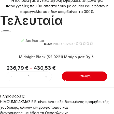
Η πληρωμή με αντικαταβολή εφαρμόζεται μόνο για
παραγγελίες που θα αποσταλούν με courier και εφόσον η
παραγγελία σας δεν υπερβαίνει τα 300€.
Τελευταία
Διαθέσιμο
Κωδ:
PROD-19269-1
Midnight Black (S2 9221) Μαύρο ματ 3χιλ.
236,79
€
–
430,53
€
Επιλογή
Πληροφορίες:
Η MOUMGIAKMAZ E.E. είναι ένας εξειδικευμένος προμηθευτής
χονδρικής, υλικών επιγραφοποιίας και
διακόσμησης, με έδρα τη Θεσσαλονίκη.