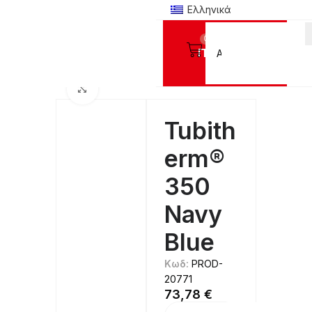
Ελληνικά
0
Προϊόντα
Αρχική σελίδα
ΥΛΙΚΑ ΘΕΡΜΟΜΕΤΑΦΟΡΑΣ
Poli-tape
Tubitherm®
Click to enlarge
Tubith
erm®
350
Navy
Blue
Κωδ:
PROD-
20771
73,78
€
Alternative: