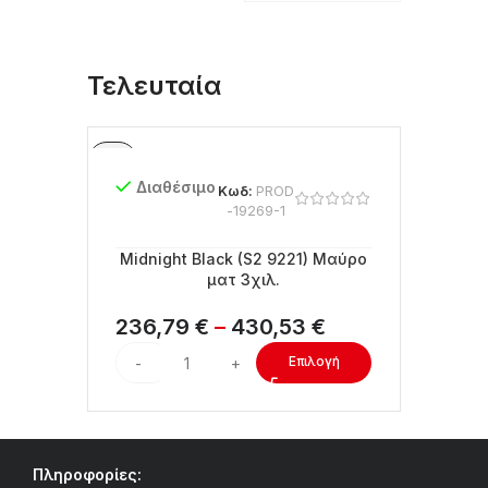
Τελευταία
Διαθέσιμο
Κωδ:
PROD
-19269-1
Midnight Black (S2 9221) Μαύρο
ματ 3χιλ.
236,79
€
–
430,53
€
Επιλογή
Πληροφορίες: